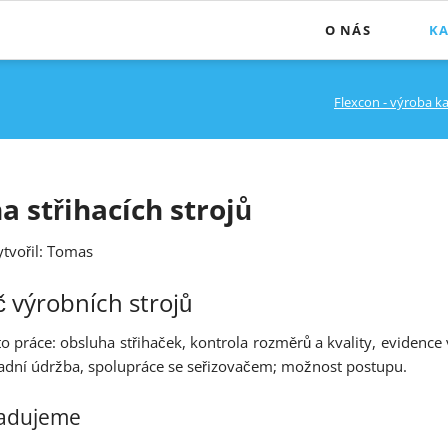
O NÁS
KA
O nás
Flexcon - výroba ka
Zajištění kvality
a střihacích strojů
tvořil: Tomas
č výrobních strojů
to práce: obsluha střihaček, kontrola rozměrů a kvality, evidence 
adní údržba, spolupráce se seřizovačem; možnost postupu.
adujeme