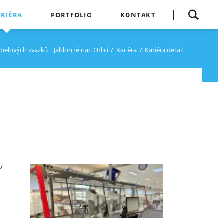
Přeskočit
RIÉRA
PORTFOLIO
KONTAKT
navigaci
belových svazků | Jablonné nad Orlicí
Kariéra
Kariéra detail
v