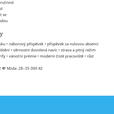
zručnost
st
t se
odou
ty
isku • náborový příspěvek • příspěvek za nulovou absenci
ištění • věrnostní dovolená navíc • strava a pitný režim
ify • vánoční prémie • moderní čisté pracoviště • růst
2
💸 Mzda: 28–35 000 Kč