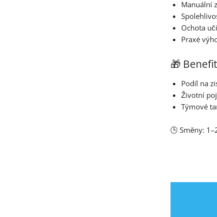
Manuální 
Spolehlivo
Ochota uči
Praxé výh
🎁 Benefi
Podíl na z
Životní poj
Týmové tar
🕒 Směny: 1–