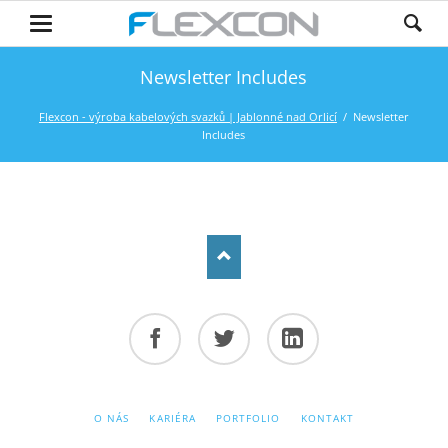
Newsletter Includes
Flexcon - výroba kabelových svazků | Jablonné nad Orlicí
Newsletter
Includes
Facebook
Twitter
LinkedIn
PŘESKOČIT
O NÁS
KARIÉRA
PORTFOLIO
KONTAKT
NAVIGACI